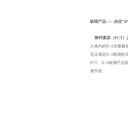
吸睛产品——炎症“I
降钙素原（PCT）及
人体内的IL-6含量
无法满足IL-6检测
PCT、IL-6检测
测手段。